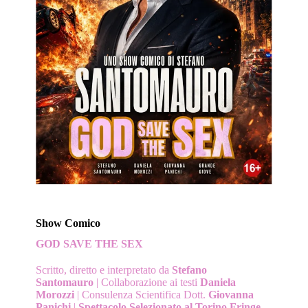
Show Comico
GOD SAVE THE SEX
Scritto, diretto e interpretato da
Stefano
Santomauro
|
Collaborazione ai testi
Daniela
Morozzi
| Consulenza Scientifica Dott.
Giovanna
Panichi
|
Spettacolo Selezionato al Torino Fringe