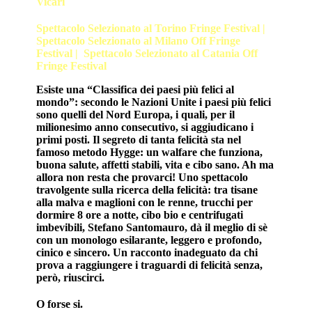
Vicari
Spettacolo Selezionato al Torino Fringe Festival |
Spettacolo Selezionato al Milano Off Fringe
Festival |
Spettacolo Selezionato al Catania Off
Fringe Festival
Esiste una “Classifica dei paesi più felici al
mondo”: secondo le Nazioni Unite i paesi più felici
sono quelli del Nord Europa, i quali, per il
milionesimo anno consecutivo, si aggiudicano i
primi posti. Il segreto di tanta felicità sta nel
famoso metodo
Hygge:
un walfare che funziona,
buona salute, affetti stabili, vita e cibo sano. Ah ma
allora non resta che provarci! Uno spettacolo
travolgente sulla ricerca della felicità: tra tisane
alla malva e maglioni con le renne, trucchi per
dormire 8 ore a notte, cibo bio e centrifugati
imbevibili, Stefano Santomauro, dà il meglio di sè
con un monologo esilarante, leggero e profondo,
cinico e sincero. Un racconto inadeguato da chi
prova a raggiungere i traguardi di felicità senza,
però, riuscirci.
O forse si.