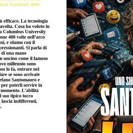
tival Nazionale della
ù efficace. La tecnologia
travolta. Cosa ha voluto in
lla Columbus University
one 400 volte nell’arco
ni, e stiamo con il
ressionanti. Si parla di
e di una mano
n uncino come il famoso
ovo millennio sono
on lo fa, entrare nel
llare se sono arrivate
 Stefano Santomauro e
per poterli servire in
o momento. L’abilità
 suo tipico tocco
lascia indifferenti,
.