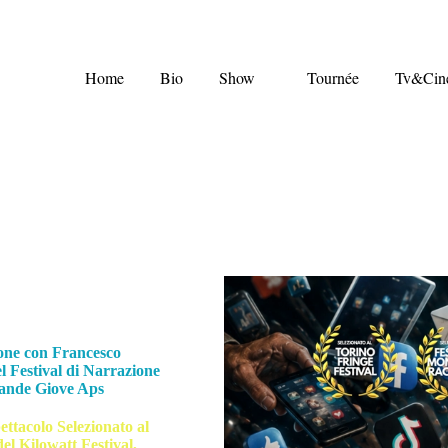
Home
Bio
Show
Tournée
Tv&Cin
ione con
Francesco
el
Festival di Narrazione
ande Giove Aps
ettacolo Selezionato al
el Kilowatt Festival,