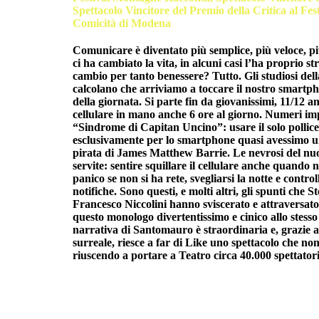
Spettacolo Vincitore del Premio della Critica al Fes
Comicità di Modena
Comunicare è diventato più semplice, più veloce, pi
ci ha cambiato la vita, in alcuni casi l’ha proprio s
cambio per tanto benessere? Tutto. Gli studiosi de
calcolano che arriviamo a toccare il nostro smartph
della giornata. Si parte fin da giovanissimi, 11/12 an
cellulare in mano anche 6 ore al giorno. Numeri imp
“Sindrome di Capitan Uncino”: usare il solo pollic
esclusivamente per lo smartphone quasi avessimo u
pirata di James Matthew Barrie. Le nevrosi del nu
servite: sentire squillare il cellulare anche quando n
panico se non si ha rete, svegliarsi la notte e contro
notifiche. Sono questi, e molti altri, gli spunti che
Francesco Niccolini hanno sviscerato e attraversato 
questo monologo divertentissimo e cinico allo stess
narrativa di Santomauro è straordinaria e, grazie al
surreale, riesce a far di Like uno spettacolo che non 
riuscendo a portare a Teatro circa 40.000 spettatori