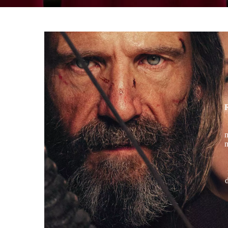
n
n
d