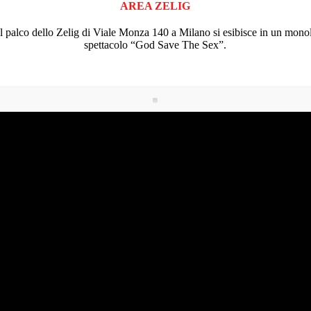
AREA ZELIG
 palco dello Zelig di Viale Monza 140 a Milano si esibisce in un monolo
spettacolo “God Save The Sex”.