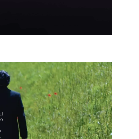
al
to
a
a