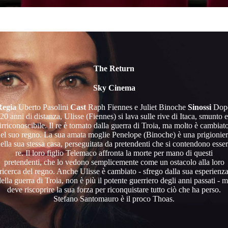
The Return
Sky Cinema
Regia
Uberto Pasolini
Cast
Raph Fiennes e Juliet Binoche
Sinossi
Dop
20 anni di distanza, Ulisse (Fiennes) si lava sulle rive di Itaca, smunto e
irriconoscibile. Il re è tornato dalla guerra di Troia, ma molto è cambiat
el suo regno. La sua amata moglie Penelope (Binoche) è una prigionie
ella sua stessa casa, perseguitata da pretendenti che si contendono esse
re. Il loro figlio Telemaco affronta la morte per mano di questi
pretendenti, che lo vedono semplicemente come un ostacolo alla loro
ricerca del regno. Anche Ulisse è cambiato - sfrego dalla sua esperienz
ella guerra di Troia, non è più il potente guerriero degli anni passati - 
deve riscoprire la sua forza per riconquistare tutto ciò che ha perso.
Stefano Santomauro è il proco Thoas.