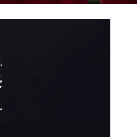
o
o
ra
re
a
ma