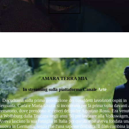
Trailer
AMARA TERRA MIA
In streaming sulla piattaforma Canale
Artè
Docudrama sulla prima generazione dei cosiddetti lavoratori ospiti in
ermania. Carla e Maria Grazia si incontrano per la prima volta davanti 
rematorio, dove prendono le ceneri del padre Agostino Rossi. Era venu
a Wolfsburg dalla Toscana negli anni '50 per lavorare alla Volkswagen.
Aveva lasciato la sua famiglia in Italia per questo e ne aveva fondata un
nuova in Germania, senza che l'una sapesse dell'altra. Il film combina l