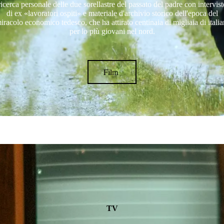
ricerca personale delle due sorellastre del passato del padre con intervist
di ex «lavoratori ospiti» e materiale d'archivio storico dell'epoca del
iracolo economico tedesco, che ha attirato centinaia di migliaia di italia
per lo più giovani nel nord.
Film
TV